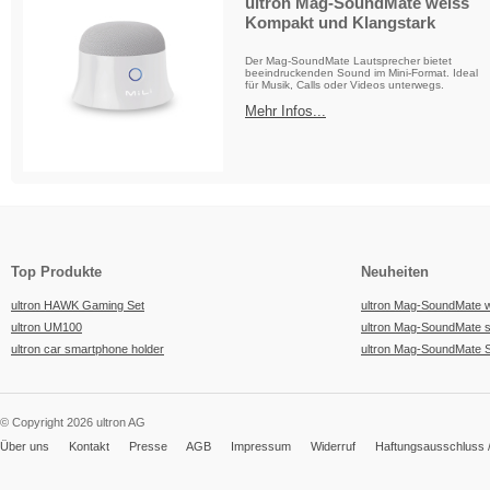
ultron Mag-SoundMate weiss
Kompakt und Klangstark
Der Mag-SoundMate Lautsprecher bietet
beeindruckenden Sound im Mini-Format. Ideal
für Musik, Calls oder Videos unterwegs.
Mehr Infos...
Top Produkte
Neuheiten
ultron HAWK Gaming Set
ultron Mag-SoundMate 
ultron UM100
ultron Mag-SoundMate 
ultron car smartphone holder
ultron Mag-SoundMate 
© Copyright 2026 ultron AG
Über uns
Kontakt
Presse
AGB
Impressum
Widerruf
Haftungsausschluss /