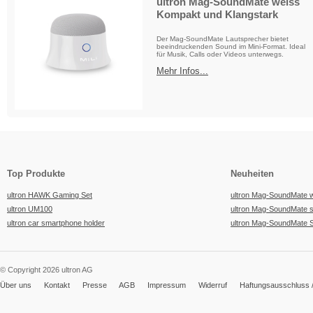
ultron Mag-SoundMate weiss
Kompakt und Klangstark
Der Mag-SoundMate Lautsprecher bietet
beeindruckenden Sound im Mini-Format. Ideal
für Musik, Calls oder Videos unterwegs.
Mehr Infos...
Top Produkte
Neuheiten
ultron HAWK Gaming Set
ultron Mag-SoundMate 
ultron UM100
ultron Mag-SoundMate 
ultron car smartphone holder
ultron Mag-SoundMate 
© Copyright 2026 ultron AG
Über uns
Kontakt
Presse
AGB
Impressum
Widerruf
Haftungsausschluss /