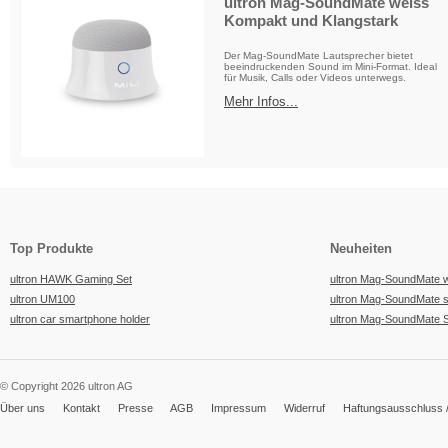
ultron Mag-SoundMate weiss
Kompakt und Klangstark
Der Mag-SoundMate Lautsprecher bietet
beeindruckenden Sound im Mini-Format. Ideal
für Musik, Calls oder Videos unterwegs.
Mehr Infos...
Top Produkte
Neuheiten
ultron HAWK Gaming Set
ultron Mag-SoundMate 
ultron UM100
ultron Mag-SoundMate 
ultron car smartphone holder
ultron Mag-SoundMate 
© Copyright 2026 ultron AG
Über uns
Kontakt
Presse
AGB
Impressum
Widerruf
Haftungsausschluss /